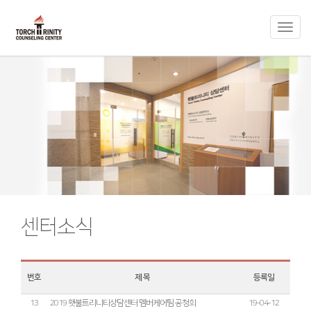
Toggl
navig
센터소식
번호
제 목
등록일
13
2019 횃불트리니티상담센터 멤버케어팀 공청회
19-04-12