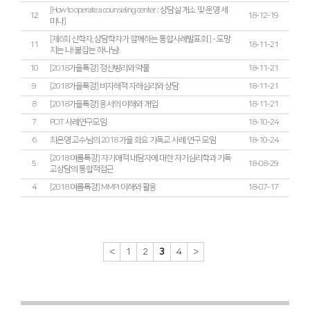
[How to operate a counseling center : 상담실 개소 및 운영 세
12
18-12-19
미나]
[제6회 신학자, 상담학자가 함께하는 통합사례발표회 ] - 도망
11
18-11-21
치는 나! 붙잡는 하나님!
10
[2018가을특강] 정신병리와 약물
18-11-21
9
[2018가을특강] 비자해적 자해심리와 상담
18-11-21
8
[2018가을특강] 용서의 이해와 개입
18-11-21
7
PCIT 사례연구모임
18-10-24
6
최은영 교수님의 2018 가을 화요 기독교 사례 연구 모임
18-10-24
[2018 여름특강] 자기애적 내담자에 대한 자기심리학과 기독
5
18-08-29
교상담의 통합적접근
4
[2018 여름특강] MMPI 이해와 활용
18-07-17
<
1
2
3
4
>